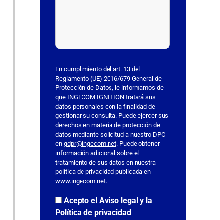
d
e
j
a
e
s
En cumplimiento del art. 13 del
t
Reglamento (UE) 2016/679 General de
Protección de Datos, le informamos de
e
que INGECOM IGNITION tratará sus
c
datos personales con la finalidad de
a
gestionar su consulta. Puede ejercer sus
derechos en materia de protección de
m
datos mediante solicitud a nuestro DPO
p
en
gdpr@ingecom.net
. Puede obtener
o
información adicional sobre el
v
tratamiento de sus datos en nuestra
política de privacidad publicada en
a
www.ingecom.net
.
c
í
Acepto el
Aviso legal
y la
o
Política de privacidad