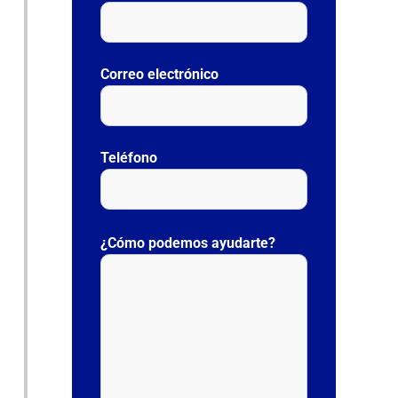
Correo electrónico
Teléfono
P
o
¿Cómo podemos ayudarte?
r
f
a
v
o
r
,