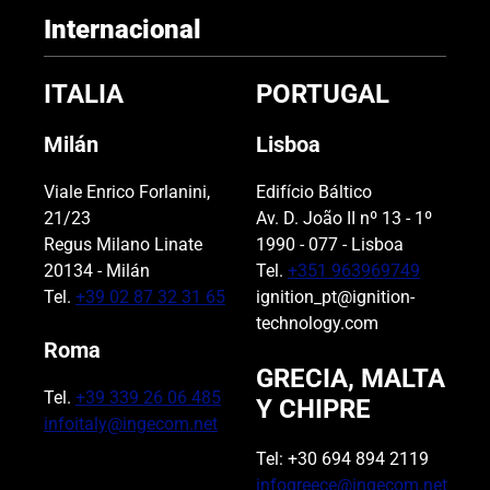
Internacional
ITALIA
PORTUGAL
Milán
Lisboa
Viale Enrico Forlanini,
Edifício Báltico
21/23
Av. D. João II nº 13 - 1º
Regus Milano Linate
1990 - 077 - Lisboa
20134 - Milán
Tel.
+351 963969749
Tel.
+39 02 87 32 31 65
ignition_pt@ignition-
technology.com
Roma
GRECIA, MALTA
Tel.
+39 339 26 06 485
Y CHIPRE
infoitaly@ingecom.net
Tel: +30 694 894 2119
infogreece@ingecom.net