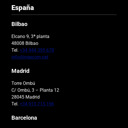
España
Bilbao
Elcano 9, 3ª planta
48008 Bilbao
Tel.
+34 944 395 678
info@ingecom.net
Madrid
Torre Ombú
C/ Ombú, 3 – Planta 12
28045 Madrid
Tel.
+34 915 715 196
Barcelona