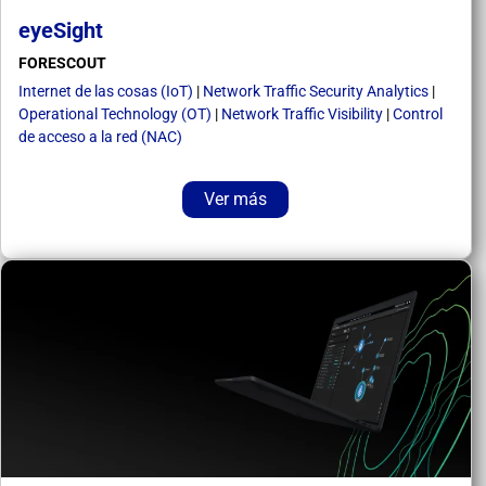
eyeSight
FORESCOUT
Internet de las cosas (IoT)
|
Network Traffic Security Analytics
|
Operational Technology (OT)
|
Network Traffic Visibility
|
Control
de acceso a la red (NAC)
Ver más