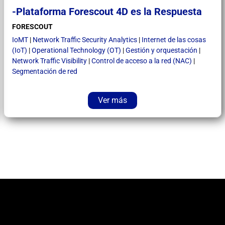
-Plataforma Forescout 4D es la Respuesta
FORESCOUT
IoMT
|
Network Traffic Security Analytics
|
Internet de las cosas
(IoT)
|
Operational Technology (OT)
|
Gestión y orquestación
|
Network Traffic Visibility
|
Control de acceso a la red (NAC)
|
Segmentación de red
Ver más