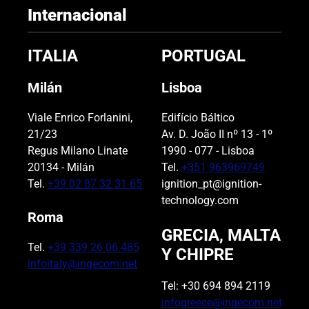
Internacional
ITALIA
PORTUGAL
Milán
Lisboa
Viale Enrico Forlanini,
Edifício Báltico
21/23
Av. D. João II nº 13 - 1º
Regus Milano Linate
1990 - 077 - Lisboa
20134 - Milán
Tel.
+351 963969749
Tel.
+39 02 87 32 31 65
ignition_pt@ignition-
technology.com
Roma
GRECIA, MALTA
Tel.
+39 339 26 06 485
Y CHIPRE
infoitaly@ingecom.net
Tel: +30 694 894 2119
infogreece@ingecom.net