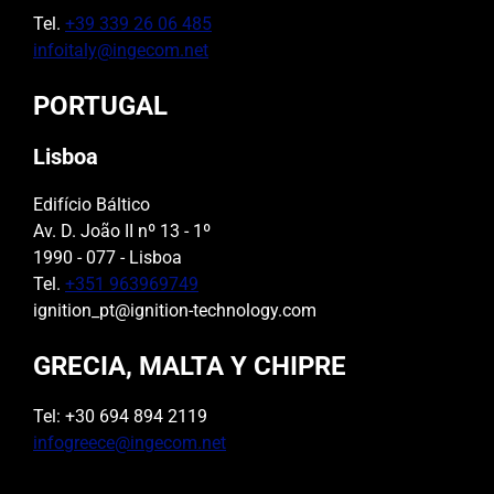
Tel.
+39 339 26 06 485
infoitaly@ingecom.net
PORTUGAL
Lisboa
Edifício Báltico
Av. D. João II nº 13 - 1º
1990 - 077 - Lisboa
Tel.
+351 963969749
ignition_pt@ignition-technology.com
GRECIA, MALTA Y CHIPRE
Tel: +30 694 894 2119
infogreece@ingecom.net