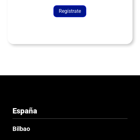
Regístrate
España
Bilbao