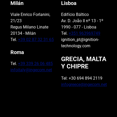
Milán
Lisboa
Viale Enrico Forlanini,
Edifício Báltico
21/23
Av. D. João II nº 13 - 1º
Regus Milano Linate
1990 - 077 - Lisboa
20134 - Milán
Tel.
+351 963969749
Tel.
+39 02 87 32 31 65
ignition_pt@ignition-
technology.com
Roma
GRECIA, MALTA
Tel.
+39 339 26 06 485
Y CHIPRE
infoitaly@ingecom.net
Tel: +30 694 894 2119
infogreece@ingecom.net