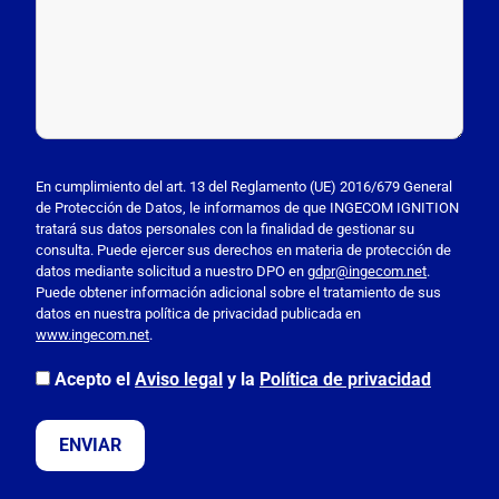
P
o
En cumplimiento del art. 13 del Reglamento (UE) 2016/679 General
de Protección de Datos, le informamos de que INGECOM IGNITION
r
tratará sus datos personales con la finalidad de gestionar su
f
consulta. Puede ejercer sus derechos en materia de protección de
a
datos mediante solicitud a nuestro DPO en
gdpr@ingecom.net
.
Puede obtener información adicional sobre el tratamiento de sus
v
datos en nuestra política de privacidad publicada en
o
www.ingecom.net
.
r
,
Acepto el
Aviso legal
y la
Política de privacidad
d
e
j
a