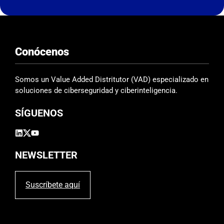
e
s
t
e
Conócenos
c
a
m
Somos un Value Added Distritutor (VAD) especializado en
p
soluciones de ciberseguridad y ciberinteligencia.
o
SÍGUENOS
v
a
c
í
NEWSLETTER
o
.
Suscríbete aquí