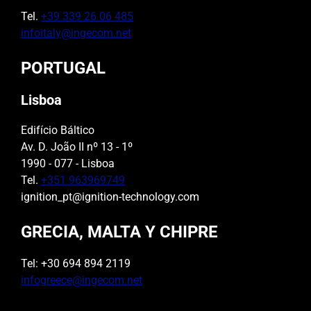
Tel.
+39 339 26 06 485
infoitaly@ingecom.net
PORTUGAL
Lisboa
Edifício Báltico
Av. D. João II nº 13 - 1º
1990 - 077 - Lisboa
Tel.
+351 963969749
ignition_pt@ignition-technology.com
GRECIA, MALTA Y CHIPRE
Tel: +30 694 894 2119
infogreece@ingecom.net