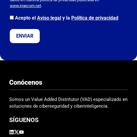
o
www.ingecom.net
.
r
,
Acepto el
Aviso legal
y la
Política de privacidad
d
e
j
a
e
s
t
e
Conócenos
c
a
m
Somos un Value Added Distritutor (VAD) especializado en
p
soluciones de ciberseguridad y ciberinteligencia.
o
SÍGUENOS
v
a
c