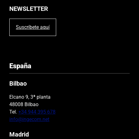
í
NEWSLETTER
o
.
Suscríbete aquí
España
Bilbao
Elcano 9, 3ª planta
48008 Bilbao
Tel.
+34 944 395 678
info@ingecom.net
Madrid