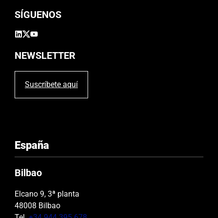
o
SÍGUENOS
v
a
c
í
NEWSLETTER
o
.
Suscríbete aquí
España
Bilbao
Elcano 9, 3ª planta
48008 Bilbao
Tel.
+34 944 395 678