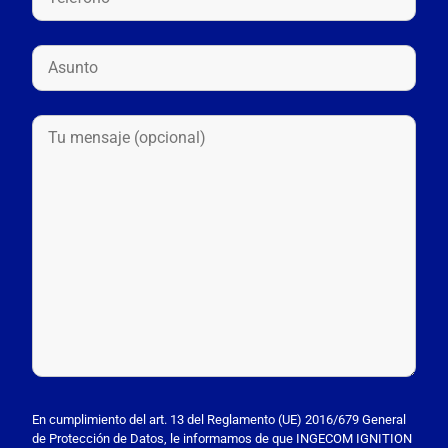
P
o
En cumplimiento del art. 13 del Reglamento (UE) 2016/679 General
de Protección de Datos, le informamos de que INGECOM IGNITION
r