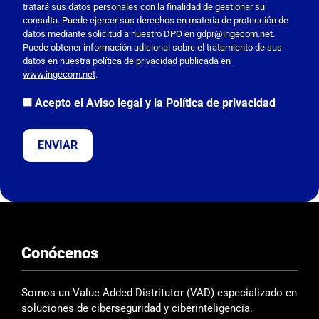
tratará sus datos personales con la finalidad de gestionar su
f
consulta. Puede ejercer sus derechos en materia de protección de
a
datos mediante solicitud a nuestro DPO en
gdpr@ingecom.net
.
Puede obtener información adicional sobre el tratamiento de sus
v
datos en nuestra política de privacidad publicada en
o
www.ingecom.net
.
r
,
Acepto el
Aviso legal
y la
Política de privacidad
d
e
j
a
e
s
t
e
Conócenos
c
a
m
Somos un Value Added Distritutor (VAD) especializado en
p
soluciones de ciberseguridad y ciberinteligencia.