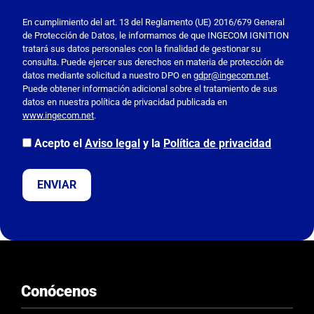
P
o
En cumplimiento del art. 13 del Reglamento (UE) 2016/679 General
de Protección de Datos, le informamos de que INGECOM IGNITION
r
tratará sus datos personales con la finalidad de gestionar su
f
consulta. Puede ejercer sus derechos en materia de protección de
a
datos mediante solicitud a nuestro DPO en
gdpr@ingecom.net
.
Puede obtener información adicional sobre el tratamiento de sus
v
datos en nuestra política de privacidad publicada en
o
www.ingecom.net
.
r
,
Acepto el
Aviso legal
y la
Política de privacidad
d
e
j
a
e
s
t
e
Conócenos
c
a