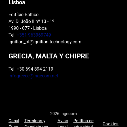
Lisboa
Edifício Báltico
Av. D. João II nº 13 - 1º
1990 - 077 - Lisboa
Tel.
+351 963969749
ignition_pt@ignition-technology.com
GRECIA, MALTA Y CHIPRE
Tel: +30 694 894 2119
infogreece@ingecom.net
2026 Ingecom
Canal
Términos y
Aviso
Política de
Cookies