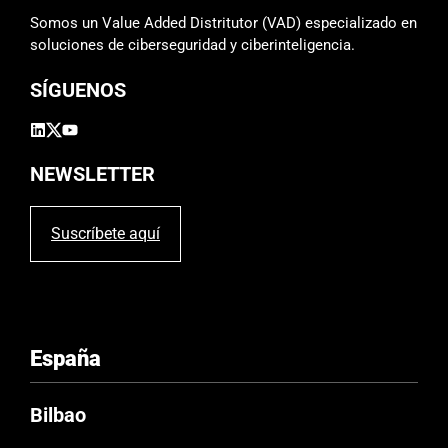
m
Somos un Value Added Distritutor (VAD) especializado en
p
soluciones de ciberseguridad y ciberinteligencia.
o
SÍGUENOS
v
a
c
í
NEWSLETTER
o
.
Suscríbete aquí
España
Bilbao