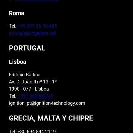
Roma
Tel.
+39 339 26 06 485
infoitaly@ingecom.net
PORTUGAL
Lisboa
Edifício Báltico
Av. D. João II nº 13 - 1º
1990 - 077 - Lisboa
Tel.
+351 963969749
ignition_pt@ignition-technology.com
GRECIA, MALTA Y CHIPRE
Tel: +30 694 894 2119