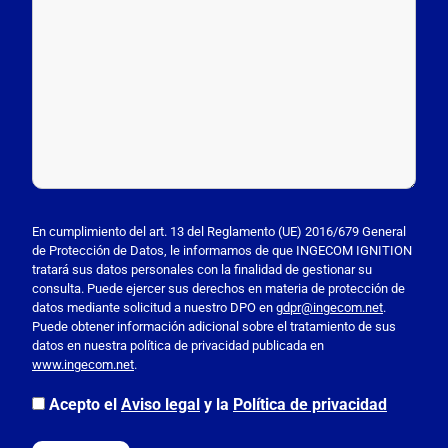
P
o
En cumplimiento del art. 13 del Reglamento (UE) 2016/679 General
de Protección de Datos, le informamos de que INGECOM IGNITION
r
tratará sus datos personales con la finalidad de gestionar su
f
consulta. Puede ejercer sus derechos en materia de protección de
a
datos mediante solicitud a nuestro DPO en
gdpr@ingecom.net
.
Puede obtener información adicional sobre el tratamiento de sus
v
datos en nuestra política de privacidad publicada en
o
www.ingecom.net
.
r
,
Acepto el
Aviso legal
y la
Política de privacidad
d