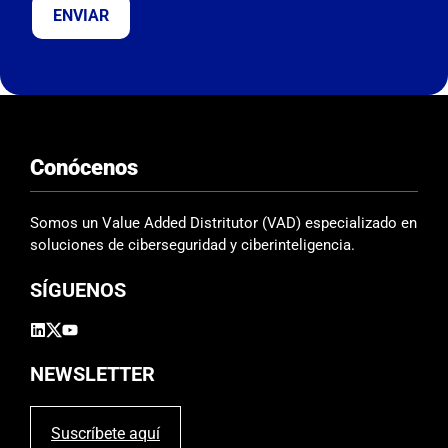
e
j
a
e
s
t
e
Conócenos
c
a
m
Somos un Value Added Distritutor (VAD) especializado en
p
soluciones de ciberseguridad y ciberinteligencia.
o
SÍGUENOS
v
a
c
í
NEWSLETTER
o
.
Suscríbete aquí