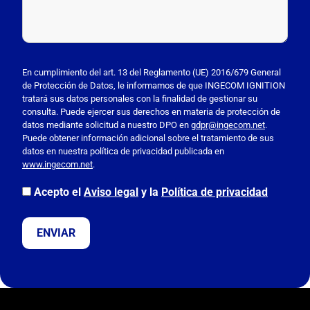
P
o
En cumplimiento del art. 13 del Reglamento (UE) 2016/679 General
de Protección de Datos, le informamos de que INGECOM IGNITION
r
tratará sus datos personales con la finalidad de gestionar su
f
consulta. Puede ejercer sus derechos en materia de protección de
a
datos mediante solicitud a nuestro DPO en
gdpr@ingecom.net
.
Puede obtener información adicional sobre el tratamiento de sus
v
datos en nuestra política de privacidad publicada en
o
www.ingecom.net
.
r
,
Acepto el
Aviso legal
y la
Política de privacidad
d
e
j
a
e
s
t