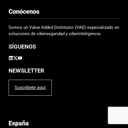
e
Conócenos
c
a
m
Somos un Value Added Distritutor (VAD) especializado en
p
soluciones de ciberseguridad y ciberinteligencia.
o
SÍGUENOS
v
a
c
í
NEWSLETTER
o
.
Suscríbete aquí
España