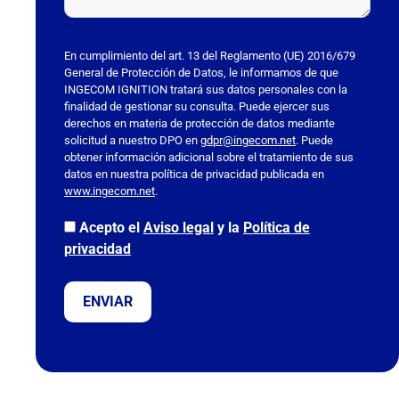
P
o
En cumplimiento del art. 13 del Reglamento (UE) 2016/679
General de Protección de Datos, le informamos de que
r
INGECOM IGNITION tratará sus datos personales con la
f
finalidad de gestionar su consulta. Puede ejercer sus
a
derechos en materia de protección de datos mediante
solicitud a nuestro DPO en
v
gdpr@ingecom.net
. Puede
obtener información adicional sobre el tratamiento de sus
o
datos en nuestra política de privacidad publicada en
r
www.ingecom.net
.
,
Acepto el
Aviso legal
y la
Política de
d
privacidad
e
j
a
e
s
t
e
c