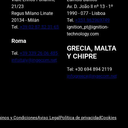
21/23
Av. D. João II nº 13 - 1º
Regus Milano Linate
1990 - 077 - Lisboa
20134 - Milán
Tel.
+351 963969749
Tel.
+39 02 87 32 31 65
ignition_pt@ignition-
technology.com
Roma
GRECIA, MALTA
Tel.
+39 339 26 06 485
Y CHIPRE
infoitaly@ingecom.net
Tel: +30 694 894 2119
infogreece@ingecom.net
inos y Condiciones
Aviso Legal
Política de privacidad
Cookies