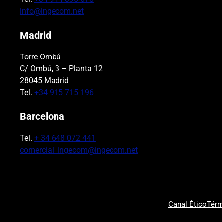
info@ingecom.net
Madrid
Torre Ombú
C/ Ombú, 3 – Planta 12
28045 Madrid
Tel.
+34 915 715 196
Barcelona
Tel.
+ 34 648 072 441
comercial_ingecom@ingecom.net
Canal Ético
Térm