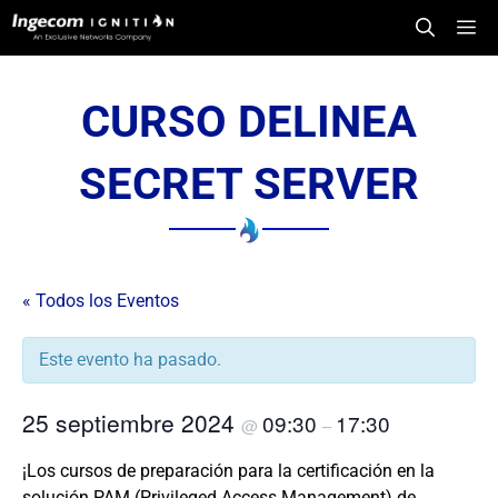
Saltar
Me
al
contenido
CURSO DELINEA
SECRET SERVER
« Todos los Eventos
Este evento ha pasado.
25 septiembre 2024
09:30
17:30
@
–
¡Los cursos de preparación para la certificación en la
solución PAM (Privileged Access Management) de