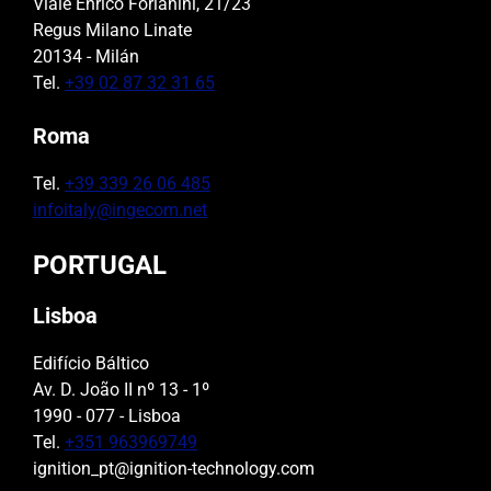
Viale Enrico Forlanini, 21/23
Regus Milano Linate
20134 - Milán
Tel.
+39 02 87 32 31 65
Roma
Tel.
+39 339 26 06 485
infoitaly@ingecom.net
PORTUGAL
Lisboa
Edifício Báltico
Av. D. João II nº 13 - 1º
1990 - 077 - Lisboa
Tel.
+351 963969749
ignition_pt@ignition-technology.com