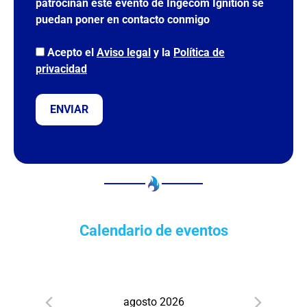
patrocinan este evento de Ingecom Ignition se
o
puedan poner en contacto conmigo
v
a
Acepto el
Aviso legal
y la
Política de
c
privacidad
í
o
.
Calendario de eventos
agosto 2026