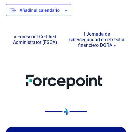
Añadir al calendario
N
I Jornada de
«
Forescout Certified
ciberseguridad en el sector
a
Administrator (FSCA)
financiero DORA
»
v
e
g
a
c
i
ó
n
d
e