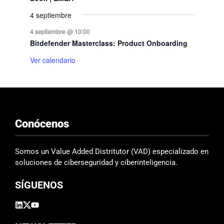
s
s
s
s
,
s
s
E
4 septiembre
,
,
,
,
,
,
v
4 septiembre @ 10:00
Bitdefender Masterclass: Product Onboarding
e
Ver calendario
n
t
o
Conócenos
s
Somos un Value Added Distritutor (VAD) especializado en
soluciones de ciberseguridad y ciberinteligencia.
SÍGUENOS