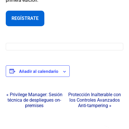
primera edición.
REGÍSTRATE
Añadir al calendario
N
«
Privilege Manager: Sesión
Protección Inalterable con
técnica de despliegues on-
los Controles Avanzados
a
premises
Anti-tampering
»
v
e
g