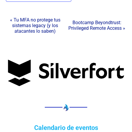
N
«
Tu MFA no protege tus
Bootcamp Beyondtrust:
sistemas legacy (y los
a
Privileged Remote Access
»
atacantes lo saben)
v
e
g
a
c
i
ó
n
d
e
l
E
Calendario de eventos