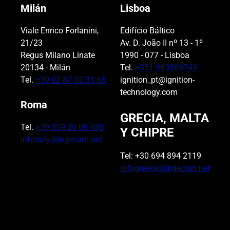
Milán
Lisboa
Viale Enrico Forlanini,
Edifício Báltico
21/23
Av. D. João II nº 13 - 1º
Regus Milano Linate
1990 - 077 - Lisboa
20134 - Milán
Tel.
+351 963969749
Tel.
+39 02 87 32 31 65
ignition_pt@ignition-
technology.com
Roma
GRECIA, MALTA
Tel.
+39 339 26 06 485
Y CHIPRE
infoitaly@ingecom.net
Tel: +30 694 894 2119
infogreece@ingecom.net