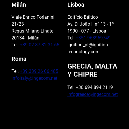
Milán
Lisboa
Viale Enrico Forlanini,
Edifício Báltico
21/23
Av. D. João II nº 13 - 1º
Regus Milano Linate
1990 - 077 - Lisboa
20134 - Milán
Tel.
+351 963969749
Tel.
+39 02 87 32 31 65
ignition_pt@ignition-
technology.com
Roma
GRECIA, MALTA
Tel.
+39 339 26 06 485
Y CHIPRE
infoitaly@ingecom.net
Tel: +30 694 894 2119
infogreece@ingecom.net