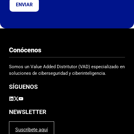
e
j
a
e
s
t
e
Conócenos
c
a
m
Somos un Value Added Distritutor (VAD) especializado en
p
soluciones de ciberseguridad y ciberinteligencia.
o
SÍGUENOS
v
a
c
í
NEWSLETTER
o
.
Suscríbete aquí