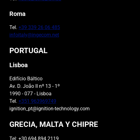
Roma
Tel.
+39 339 26 06 485
infoitaly@ingecom.net
PORTUGAL
Lisboa
Edifício Báltico
Av. D. João II nº 13 - 1º
1990 - 077 - Lisboa
Tel.
+351 963969749
ignition_pt@ignition-technology.com
GRECIA, MALTA Y CHIPRE
Tel: +30 694 894 2119