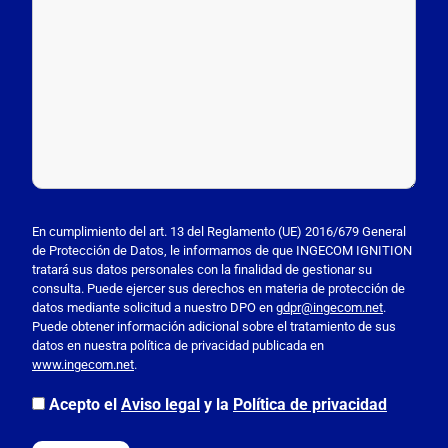
P
o
En cumplimiento del art. 13 del Reglamento (UE) 2016/679 General
de Protección de Datos, le informamos de que INGECOM IGNITION
r
tratará sus datos personales con la finalidad de gestionar su
f
consulta. Puede ejercer sus derechos en materia de protección de
a
datos mediante solicitud a nuestro DPO en
gdpr@ingecom.net
.
Puede obtener información adicional sobre el tratamiento de sus
v
datos en nuestra política de privacidad publicada en
o
www.ingecom.net
.
r
,
Acepto el
Aviso legal
y la
Política de privacidad
d