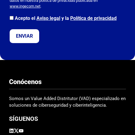
datos en nuestra política de privacidad publicada en
o
www.ingecom.net
.
r
,
Acepto el
Aviso legal
y la
Política de privacidad
d
e
j
a
e
s
t
e
Conócenos
c
a
m
Somos un Value Added Distritutor (VAD) especializado en
p
soluciones de ciberseguridad y ciberinteligencia.
o
SÍGUENOS
v
a
c