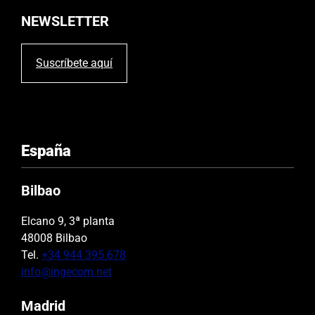
í
NEWSLETTER
o
.
Suscríbete aquí
España
Bilbao
Elcano 9, 3ª planta
48008 Bilbao
Tel.
+34 944 395 678
info@ingecom.net
Madrid