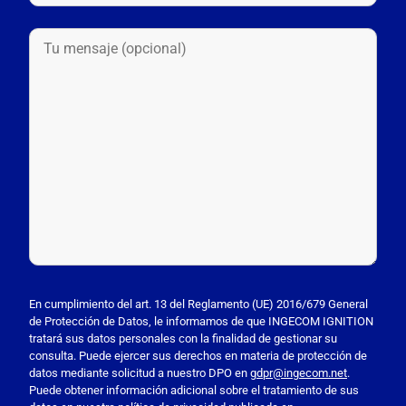
P
o
En cumplimiento del art. 13 del Reglamento (UE) 2016/679 General
de Protección de Datos, le informamos de que INGECOM IGNITION
r
tratará sus datos personales con la finalidad de gestionar su
f
consulta. Puede ejercer sus derechos en materia de protección de
a
datos mediante solicitud a nuestro DPO en
gdpr@ingecom.net
.
Puede obtener información adicional sobre el tratamiento de sus
v