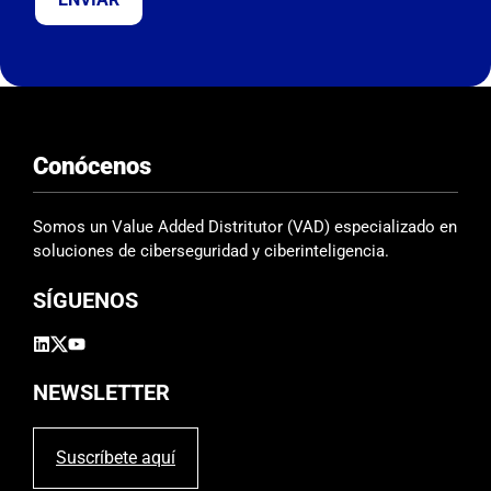
j
a
e
s
t
e
Conócenos
c
a
m
Somos un Value Added Distritutor (VAD) especializado en
p
soluciones de ciberseguridad y ciberinteligencia.
o
SÍGUENOS
v
a
c
í
NEWSLETTER
o
.
Suscríbete aquí