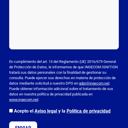
P
o
En cumplimiento del art. 13 del Reglamento (UE) 2016/679 General
de Protección de Datos, le informamos de que INGECOM IGNITION
r
tratará sus datos personales con la finalidad de gestionar su
f
consulta. Puede ejercer sus derechos en materia de protección de
a
datos mediante solicitud a nuestro DPO en
gdpr@ingecom.net
.
Puede obtener información adicional sobre el tratamiento de sus
v
datos en nuestra política de privacidad publicada en
o
www.ingecom.net
.
r
,
Acepto el
Aviso legal
y la
Política de privacidad
d
e