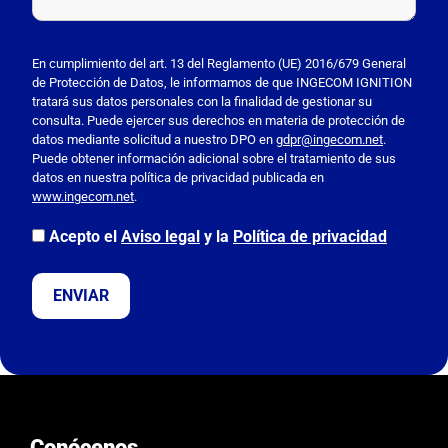
P
o
En cumplimiento del art. 13 del Reglamento (UE) 2016/679 General
de Protección de Datos, le informamos de que INGECOM IGNITION
r
tratará sus datos personales con la finalidad de gestionar su
f
consulta. Puede ejercer sus derechos en materia de protección de
a
datos mediante solicitud a nuestro DPO en
gdpr@ingecom.net
.
Puede obtener información adicional sobre el tratamiento de sus
v
datos en nuestra política de privacidad publicada en
o
www.ingecom.net
.
r
,
Acepto el
Aviso legal
y la
Política de privacidad
d
e
j
a
e
s
t
e
Conócenos