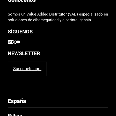
c
a
m
Somos un Value Added Distritutor (VAD) especializado en
p
soluciones de ciberseguridad y ciberinteligencia.
o
SÍGUENOS
v
a
c
í
NEWSLETTER
o
.
Suscríbete aquí
España
Bilbao