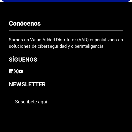
s
t
e
Conócenos
c
a
m
Somos un Value Added Distritutor (VAD) especializado en
p
soluciones de ciberseguridad y ciberinteligencia.
o
SÍGUENOS
v
a
c
í
NEWSLETTER
o
.
Suscríbete aquí