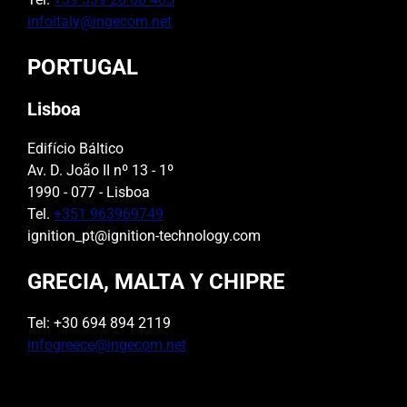
infoitaly@ingecom.net
PORTUGAL
Lisboa
Edifício Báltico
Av. D. João II nº 13 - 1º
1990 - 077 - Lisboa
Tel.
+351 963969749
ignition_pt@ignition-technology.com
GRECIA, MALTA Y CHIPRE
Tel: +30 694 894 2119
infogreece@ingecom.net