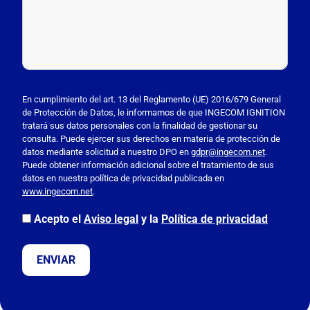
P
o
En cumplimiento del art. 13 del Reglamento (UE) 2016/679 General
de Protección de Datos, le informamos de que INGECOM IGNITION
r
tratará sus datos personales con la finalidad de gestionar su
f
consulta. Puede ejercer sus derechos en materia de protección de
a
datos mediante solicitud a nuestro DPO en
gdpr@ingecom.net
.
Puede obtener información adicional sobre el tratamiento de sus
v
datos en nuestra política de privacidad publicada en
o
www.ingecom.net
.
r
,
Acepto el
Aviso legal
y la
Política de privacidad
d
e
j
a
e