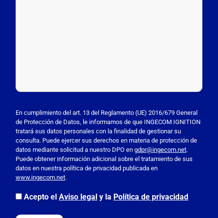
P
o
En cumplimiento del art. 13 del Reglamento (UE) 2016/679 General
de Protección de Datos, le informamos de que INGECOM IGNITION
r
tratará sus datos personales con la finalidad de gestionar su
f
consulta. Puede ejercer sus derechos en materia de protección de
a
datos mediante solicitud a nuestro DPO en
gdpr@ingecom.net
.
Puede obtener información adicional sobre el tratamiento de sus
v
datos en nuestra política de privacidad publicada en
o
www.ingecom.net
.
r
,
Acepto el
Aviso legal
y la
Política de privacidad
d