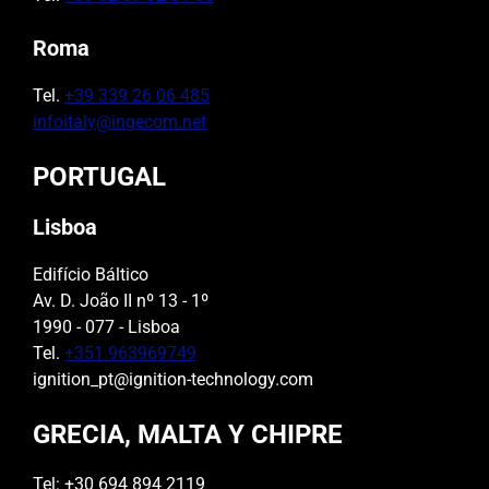
Roma
Tel.
+39 339 26 06 485
infoitaly@ingecom.net
PORTUGAL
Lisboa
Edifício Báltico
Av. D. João II nº 13 - 1º
1990 - 077 - Lisboa
Tel.
+351 963969749
ignition_pt@ignition-technology.com
GRECIA, MALTA Y CHIPRE
Tel: +30 694 894 2119