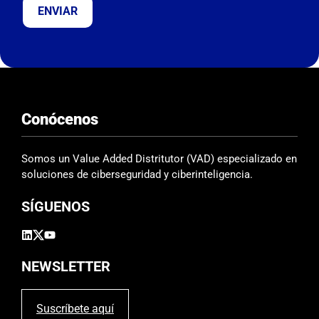
e
j
a
e
s
t
e
Conócenos
c
a
m
Somos un Value Added Distritutor (VAD) especializado en
p
soluciones de ciberseguridad y ciberinteligencia.
o
SÍGUENOS
v
a
c
í
NEWSLETTER
o
.
Suscríbete aquí