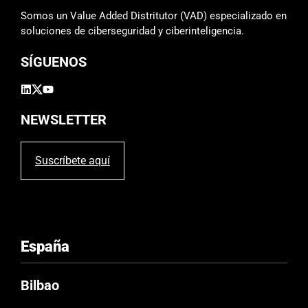
m
Somos un Value Added Distritutor (VAD) especializado en
p
soluciones de ciberseguridad y ciberinteligencia.
o
SÍGUENOS
v
a
c
í
NEWSLETTER
o
.
Suscríbete aquí
España
Bilbao