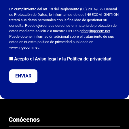
P
o
En cumplimiento del art. 13 del Reglamento (UE) 2016/679 General
de Protección de Datos, le informamos de que INGECOM IGNITION
r
tratará sus datos personales con la finalidad de gestionar su
f
consulta. Puede ejercer sus derechos en materia de protección de
a
datos mediante solicitud a nuestro DPO en
gdpr@ingecom.net
.
Puede obtener información adicional sobre el tratamiento de sus
v
datos en nuestra política de privacidad publicada en
o
www.ingecom.net
.
r
,
Acepto el
Aviso legal
y la
Política de privacidad
d
e
j
a
e
s
t
e
Conócenos
c
a