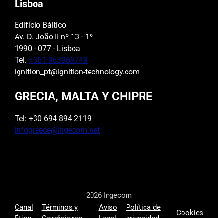
Lisboa
Edifício Báltico
Av. D. João II nº 13 - 1º
1990 - 077 - Lisboa
Tel.
+351 963969749
ignition_pt@ignition-technology.com
GRECIA, MALTA Y CHIPRE
Tel: +30 694 894 2119
infogreece@ingecom.net
2026 Ingecom
Canal
Términos y
Aviso
Política de
Cookies