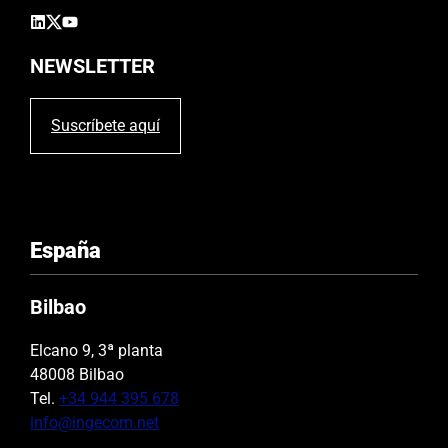
a
c
í
NEWSLETTER
o
.
Suscríbete aquí
España
Bilbao
Elcano 9, 3ª planta
48008 Bilbao
Tel.
+34 944 395 678
info@ingecom.net