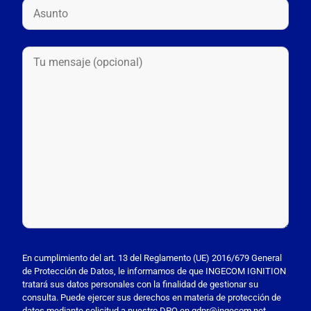
P
o
En cumplimiento del art. 13 del Reglamento (UE) 2016/679 General
de Protección de Datos, le informamos de que INGECOM IGNITION
r
tratará sus datos personales con la finalidad de gestionar su
f
consulta. Puede ejercer sus derechos en materia de protección de
a
datos mediante solicitud a nuestro DPO en
gdpr@ingecom.net
.