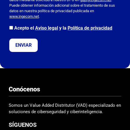
Puede obtener información adicional sobre el tratamiento de sus
v
datos en nuestra política de privacidad publicada en
o
www.ingecom.net
.
r
,
Acepto el
Aviso legal
y la
Política de privacidad
d
e
j
a
e
s
t
e
Conócenos
c
a
m
Somos un Value Added Distritutor (VAD) especializado en
p
soluciones de ciberseguridad y ciberinteligencia.
o
SÍGUENOS
v