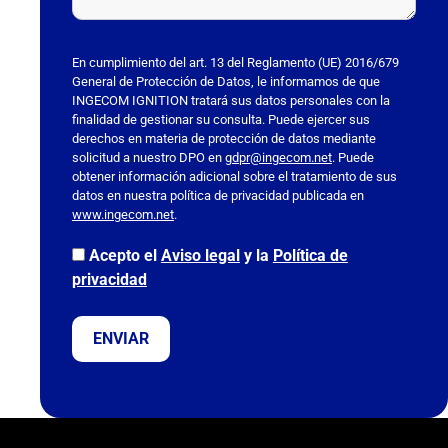
P
o
En cumplimiento del art. 13 del Reglamento (UE) 2016/679
General de Protección de Datos, le informamos de que
r
INGECOM IGNITION tratará sus datos personales con la
f
finalidad de gestionar su consulta. Puede ejercer sus
a
derechos en materia de protección de datos mediante
solicitud a nuestro DPO en
v
gdpr@ingecom.net
. Puede
obtener información adicional sobre el tratamiento de sus
o
datos en nuestra política de privacidad publicada en
r
www.ingecom.net
.
,
Acepto el
Aviso legal
y la
Política de
d
privacidad
e
j
a
e
s
t
e
c