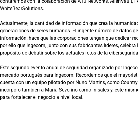
contaremos con la colaboración de A10 Networks, AlienVault, F
WhiteBearSolutions.
Actualmente, la cantidad de información que crea la humanidad 
generaciones de seres humanos. El ingente número de datos gen
información, hace que las corporaciones tengan que dedicar rec
por ello que Ingecom, junto con sus fabricantes líderes, celebra
propósito de debatir sobre los actuales retos de la cibersegurid
Este segundo evento anual de seguridad organizado por Ingecom
mercado portugués para Ingecom. Recordemos que el mayorista 
cuenta con un equipo pilotado por Nuno Martins, como Country
incorporó también a Maria Severino como In-sales y, este mis
para fortalecer el negocio a nivel local.