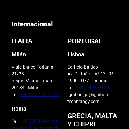
a
m
p
Internacional
o
v
ITALIA
PORTUGAL
a
c
Milán
Lisboa
í
o
Viale Enrico Forlanini,
Edifício Báltico
.
21/23
Av. D. João II nº 13 - 1º
Regus Milano Linate
1990 - 077 - Lisboa
20134 - Milán
Tel.
+351 963969749
Tel.
+39 02 87 32 31 65
ignition_pt@ignition-
technology.com
Roma
GRECIA, MALTA
Tel.
+39 339 26 06 485
Y CHIPRE
infoitaly@ingecom.net