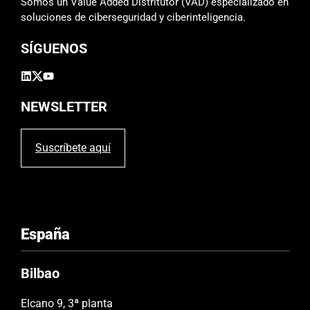
Somos un Value Added Distritutor (VAD) especializado en
p
soluciones de ciberseguridad y ciberinteligencia.
o
SÍGUENOS
v
a
c
í
NEWSLETTER
o
.
Suscríbete aquí
España
Bilbao
Elcano 9, 3ª planta