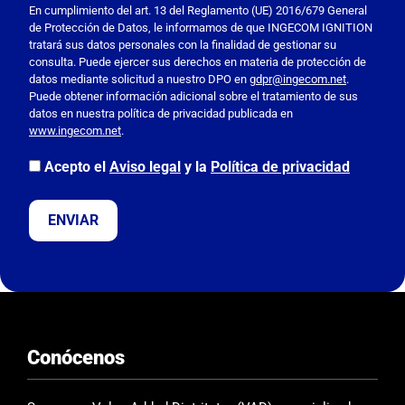
o
En cumplimiento del art. 13 del Reglamento (UE) 2016/679 General
de Protección de Datos, le informamos de que INGECOM IGNITION
r
tratará sus datos personales con la finalidad de gestionar su
f
consulta. Puede ejercer sus derechos en materia de protección de
a
datos mediante solicitud a nuestro DPO en
gdpr@ingecom.net
.
Puede obtener información adicional sobre el tratamiento de sus
v
datos en nuestra política de privacidad publicada en
o
www.ingecom.net
.
r
,
Acepto el
Aviso legal
y la
Política de privacidad
d
e
j
a
e
s
t
e
Conócenos
c
a
m