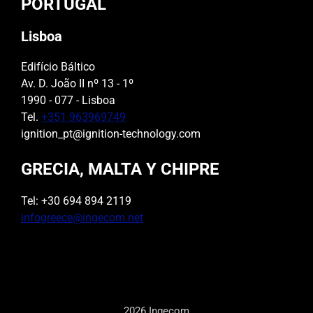
PORTUGAL
Lisboa
Edifício Báltico
Av. D. João II nº 13 - 1º
1990 - 077 - Lisboa
Tel.
+351 963969749
ignition_pt@ignition-technology.com
GRECIA, MALTA Y CHIPRE
Tel: +30 694 894 2119
infogreece@ingecom.net
2026 Ingecom