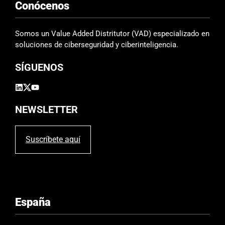
Conócenos
c
a
m
Somos un Value Added Distritutor (VAD) especializado en
p
soluciones de ciberseguridad y ciberinteligencia.
o
SÍGUENOS
v
a
c
í
NEWSLETTER
o
.
Suscríbete aquí
España