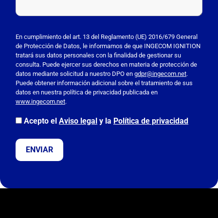
P
o
En cumplimiento del art. 13 del Reglamento (UE) 2016/679 General
de Protección de Datos, le informamos de que INGECOM IGNITION
r
tratará sus datos personales con la finalidad de gestionar su
f
consulta. Puede ejercer sus derechos en materia de protección de
a
datos mediante solicitud a nuestro DPO en
gdpr@ingecom.net
.
Puede obtener información adicional sobre el tratamiento de sus
v
datos en nuestra política de privacidad publicada en
o
www.ingecom.net
.
r
,
Acepto el
Aviso legal
y la
Política de privacidad
d
e
j
a
e
s
t
e