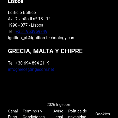
Lisboa
Edifício Báltico
Av. D. João II nº 13 - 1º
1990 - 077 - Lisboa
Tel.
+351 963969749
ignition_pt@ignition-technology.com
GRECIA, MALTA Y CHIPRE
Tel: +30 694 894 2119
infogreece@ingecom.net
2026 Ingecom
Canal
Términos y
Aviso
Política de
Cookies
Ético
Condiciones
Legal
privacidad