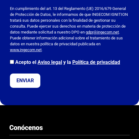
P
o
En cumplimiento del art. 13 del Reglamento (UE) 2016/679 General
de Protección de Datos, le informamos de que INGECOM IGNITION
r
tratará sus datos personales con la finalidad de gestionar su
f
consulta. Puede ejercer sus derechos en materia de protección de
a
datos mediante solicitud a nuestro DPO en
gdpr@ingecom.net
.
Puede obtener información adicional sobre el tratamiento de sus
v
datos en nuestra política de privacidad publicada en
o
www.ingecom.net
.
r
,
Acepto el
Aviso legal
y la
Política de privacidad
d
e
j
a
e
s
t
e
Conócenos
c
a