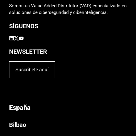
m
Somos un Value Added Distritutor (VAD) especializado en
p
soluciones de ciberseguridad y ciberinteligencia.
o
SÍGUENOS
v
a
c
í
NEWSLETTER
o
.
Suscríbete aquí
España
Bilbao