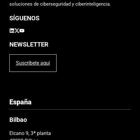
p
soluciones de ciberseguridad y ciberinteligencia.
o
SÍGUENOS
v
a
c
í
NEWSLETTER
o
.
Suscríbete aquí
España
Bilbao
Elcano 9, 3ª planta