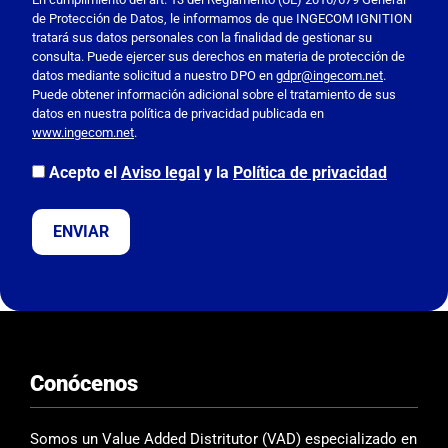
o
de Protección de Datos, le informamos de que INGECOM IGNITION
r
tratará sus datos personales con la finalidad de gestionar su
f
consulta. Puede ejercer sus derechos en materia de protección de
a
datos mediante solicitud a nuestro DPO en
gdpr@ingecom.net
.
Puede obtener información adicional sobre el tratamiento de sus
v
datos en nuestra política de privacidad publicada en
o
www.ingecom.net
.
r
,
Acepto el
Aviso legal
y la
Política de privacidad
d
e
j
a
e
s
t
e
Conócenos
c
a
m
Somos un Value Added Distritutor (VAD) especializado en