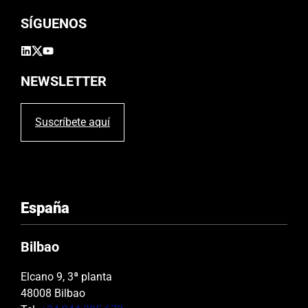
o
SÍGUENOS
v
a
c
í
NEWSLETTER
o
.
Suscríbete aquí
España
Bilbao
Elcano 9, 3ª planta
48008 Bilbao