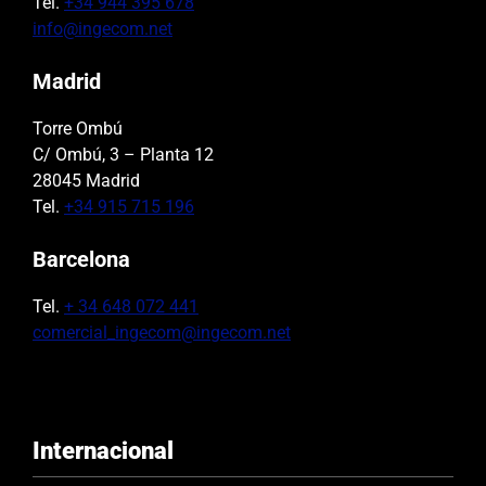
Tel.
+34 944 395 678
info@ingecom.net
Madrid
Torre Ombú
C/ Ombú, 3 – Planta 12
28045 Madrid
Tel.
+34 915 715 196
Barcelona
Tel.
+ 34 648 072 441
comercial_ingecom@ingecom.net
Internacional