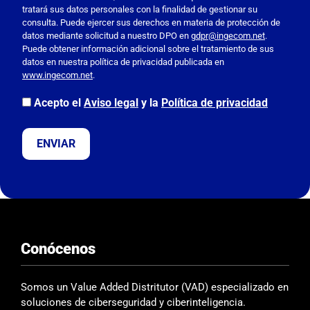
r
tratará sus datos personales con la finalidad de gestionar su
f
consulta. Puede ejercer sus derechos en materia de protección de
a
datos mediante solicitud a nuestro DPO en
gdpr@ingecom.net
.
Puede obtener información adicional sobre el tratamiento de sus
v
datos en nuestra política de privacidad publicada en
o
www.ingecom.net
.
r
,
Acepto el
Aviso legal
y la
Política de privacidad
d
e
j
a
e
s
t
e
Conócenos
c
a
m
Somos un Value Added Distritutor (VAD) especializado en
p
soluciones de ciberseguridad y ciberinteligencia.