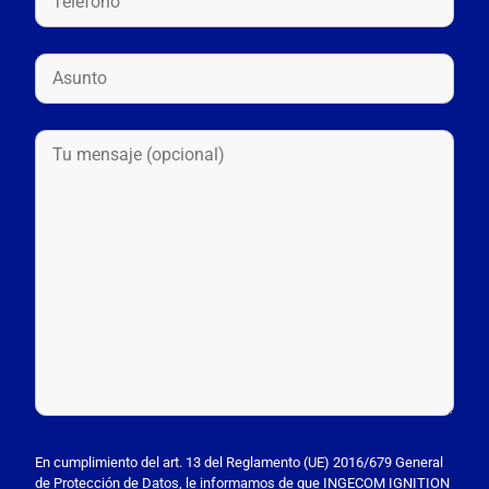
P
o
En cumplimiento del art. 13 del Reglamento (UE) 2016/679 General
de Protección de Datos, le informamos de que INGECOM IGNITION