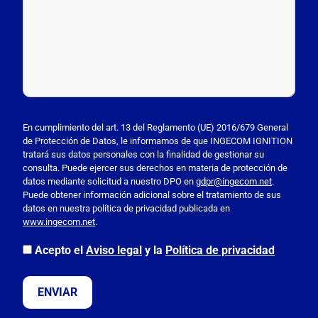
P
o
En cumplimiento del art. 13 del Reglamento (UE) 2016/679 General
de Protección de Datos, le informamos de que INGECOM IGNITION
r
tratará sus datos personales con la finalidad de gestionar su
f
consulta. Puede ejercer sus derechos en materia de protección de
a
datos mediante solicitud a nuestro DPO en
gdpr@ingecom.net
.
Puede obtener información adicional sobre el tratamiento de sus
v
datos en nuestra política de privacidad publicada en
o
www.ingecom.net
.
r
,
Acepto el
Aviso legal
y la
Política de privacidad
d
e
j
a