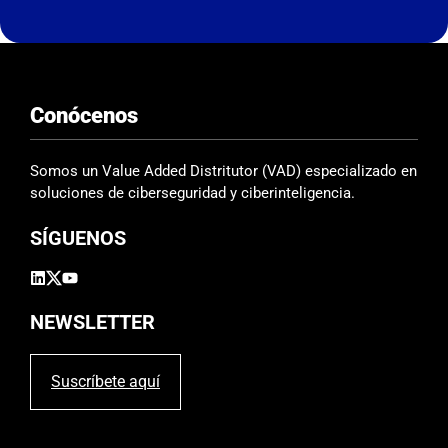
e
s
t
e
Conócenos
c
a
m
Somos un Value Added Distritutor (VAD) especializado en
p
soluciones de ciberseguridad y ciberinteligencia.
o
SÍGUENOS
v
a
c
í
NEWSLETTER
o
.
Suscríbete aquí