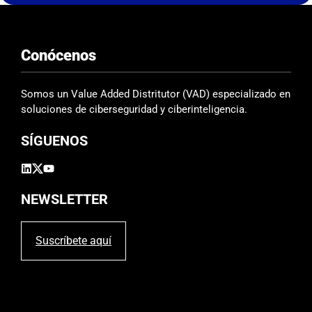
s
t
e
Conócenos
c
a
m
Somos un Value Added Distritutor (VAD) especializado en
p
soluciones de ciberseguridad y ciberinteligencia.
o
SÍGUENOS
v
a
c
í
NEWSLETTER
o
.
Suscríbete aquí