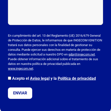
P
o
En cumplimiento del art. 13 del Reglamento (UE) 2016/679 General
de Protección de Datos, le informamos de que INGECOM IGNITION
r
tratará sus datos personales con la finalidad de gestionar su
f
consulta. Puede ejercer sus derechos en materia de protección de
a
datos mediante solicitud a nuestro DPO en
gdpr@ingecom.net
.
Puede obtener información adicional sobre el tratamiento de sus
v
datos en nuestra política de privacidad publicada en
o
www.ingecom.net
.
r
,
Acepto el
Aviso legal
y la
Política de privacidad
d
e
j
a
e