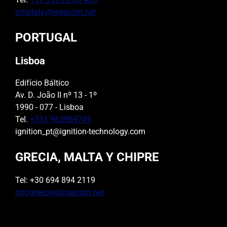
infoitaly@ingecom.net
PORTUGAL
Lisboa
Edifício Báltico
Av. D. João II nº 13 - 1º
1990 - 077 - Lisboa
Tel.
+351 963969749
ignition_pt@ignition-technology.com
GRECIA, MALTA Y CHIPRE
Tel: +30 694 894 2119
infogreece@ingecom.net