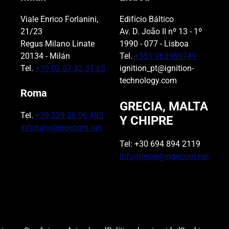
Viale Enrico Forlanini,
Edifício Báltico
21/23
Av. D. João II nº 13 - 1º
Regus Milano Linate
1990 - 077 - Lisboa
20134 - Milán
Tel.
+351 963969749
Tel.
+39 02 87 32 31 65
ignition_pt@ignition-
technology.com
Roma
GRECIA, MALTA
Tel.
+39 339 26 06 485
Y CHIPRE
infoitaly@ingecom.net
Tel: +30 694 894 2119
infogreece@ingecom.net