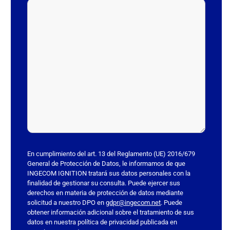
r
f
a
v
o
r
,
d
e
j
a
e
s
En cumplimiento del art. 13 del Reglamento (UE) 2016/679
t
General de Protección de Datos, le informamos de que
INGECOM IGNITION tratará sus datos personales con la
e
finalidad de gestionar su consulta. Puede ejercer sus
c
derechos en materia de protección de datos mediante
a
solicitud a nuestro DPO en
gdpr@ingecom.net
. Puede
obtener información adicional sobre el tratamiento de sus
m
datos en nuestra política de privacidad publicada en
p