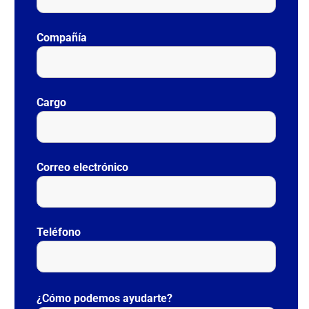
Compañía
Cargo
Correo electrónico
Teléfono
P
o
¿Cómo podemos ayudarte?