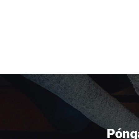
Pónga