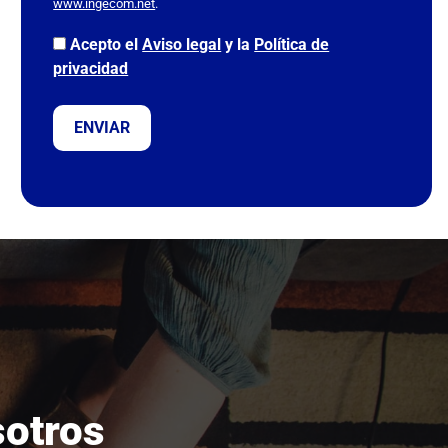
www.ingecom.net
.
o
v
Acepto el
Aviso legal
y la
Política de
a
privacidad
c
í
o
.
sotros