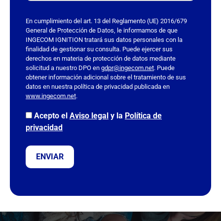
e
s
En cumplimiento del art. 13 del Reglamento (UE) 2016/679
t
General de Protección de Datos, le informamos de que
INGECOM IGNITION tratará sus datos personales con la
e
finalidad de gestionar su consulta. Puede ejercer sus
c
derechos en materia de protección de datos mediante
a
solicitud a nuestro DPO en
gdpr@ingecom.net
. Puede
obtener información adicional sobre el tratamiento de sus
m
datos en nuestra política de privacidad publicada en
p
www.ingecom.net
.
o
v
Acepto el
Aviso legal
y la
Política de
a
privacidad
c
í
o
.