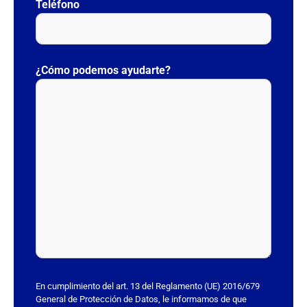
Teléfono
P
o
¿Cómo podemos ayudarte?
r
f
a
v
o
r
,
d
e
j
a
e
s
En cumplimiento del art. 13 del Reglamento (UE) 2016/679
t
General de Protección de Datos, le informamos de que