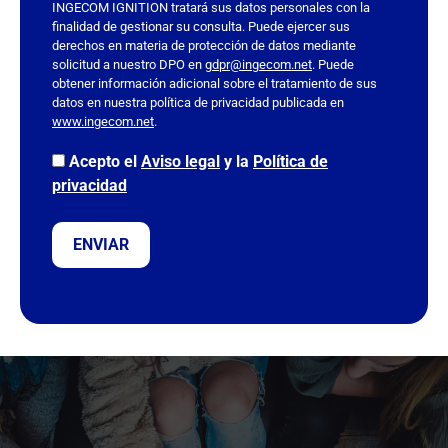
INGECOM IGNITION tratará sus datos personales con la
e
finalidad de gestionar su consulta. Puede ejercer sus
c
derechos en materia de protección de datos mediante
a
solicitud a nuestro DPO en
gdpr@ingecom.net
. Puede
obtener información adicional sobre el tratamiento de sus
m
datos en nuestra política de privacidad publicada en
p
www.ingecom.net
.
o
v
Acepto el
Aviso legal
y la
Política de
a
privacidad
c
í
o
.