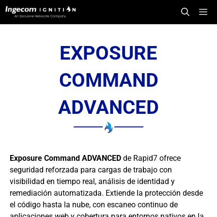
Saltar
Me
al
contenido
EXPOSURE
COMMAND
ADVANCED
Exposure Command ADVANCED
de Rapid7 ofrece
seguridad reforzada para cargas de trabajo con
visibilidad en tiempo real, análisis de identidad y
remediación automatizada. Extiende la protección desde
el código hasta la nube, con escaneo continuo de
aplicaciones web y cobertura para entornos nativos en la