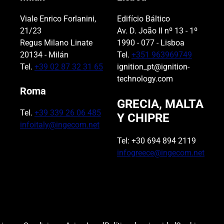
Viale Enrico Forlanini,
Edifício Báltico
21/23
Av. D. João II nº 13 - 1º
Regus Milano Linate
1990 - 077 - Lisboa
20134 - Milán
Tel.
+351 963969749
Tel.
+39 02 87 32 31 65
ignition_pt@ignition-
technology.com
Roma
GRECIA, MALTA
Tel.
+39 339 26 06 485
Y CHIPRE
infoitaly@ingecom.net
Tel: +30 694 894 2119
infogreece@ingecom.net