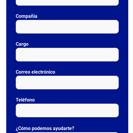
Compañía
Cargo
Correo electrónico
Teléfono
P
o
¿Cómo podemos ayudarte?