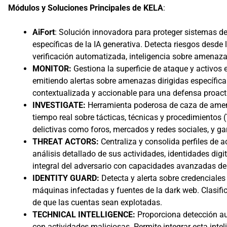
Módulos y Soluciones Principales de KELA
:
AiFort
: Solución innovadora para proteger sistemas de 
específicas de la IA generativa. Detecta riesgos desde
verificación automatizada, inteligencia sobre amenaz
MONITOR:
Gestiona la superficie de ataque y activos 
emitiendo alertas sobre amenazas dirigidas específica
contextualizada y accionable para una defensa proact
INVESTIGATE:
Herramienta poderosa de caza de amena
tiempo real sobre tácticas, técnicas y procedimientos 
delictivas como foros, mercados y redes sociales, y ga
THREAT ACTORS:
Centraliza y consolida perfiles de a
análisis detallado de sus actividades, identidades dig
integral del adversario con capacidades avanzadas de fi
IDENTITY GUARD:
Detecta y alerta sobre credenciale
máquinas infectadas y fuentes de la dark web. Clasific
de que las cuentas sean explotadas.
TECHNICAL INTELLIGENCE:
Proporciona detección a
con actividades maliciosas. Permite integrar esta inte