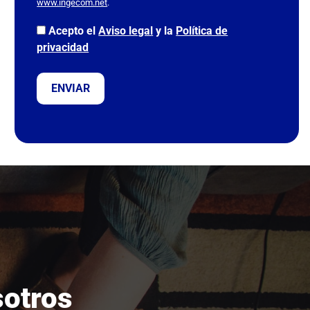
www.ingecom.net
.
o
v
Acepto el
Aviso legal
y la
Política de
a
privacidad
c
í
o
.
sotros