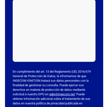
r
f
a
v
o
r
,
d
e
j
a
e
s
En cumplimiento del art. 13 del Reglamento (UE) 2016/679
t
General de Protección de Datos, le informamos de que
INGECOM IGNITION tratará sus datos personales con la
e
finalidad de gestionar su consulta. Puede ejercer sus
c
derechos en materia de protección de datos mediante
a
solicitud a nuestro DPO en
gdpr@ingecom.net
. Puede
obtener información adicional sobre el tratamiento de sus
m
datos en nuestra política de privacidad publicada en
p