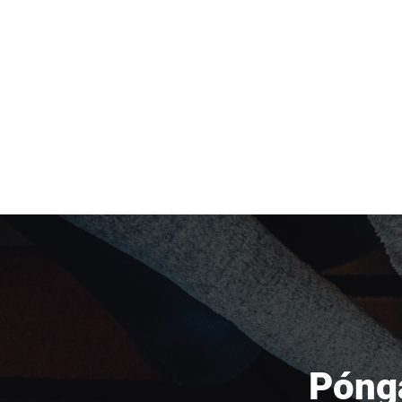
Pónga