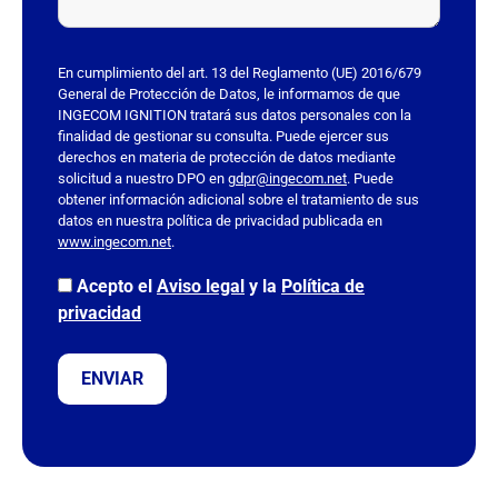
a
e
s
En cumplimiento del art. 13 del Reglamento (UE) 2016/679
t
General de Protección de Datos, le informamos de que
INGECOM IGNITION tratará sus datos personales con la
e
finalidad de gestionar su consulta. Puede ejercer sus
c
derechos en materia de protección de datos mediante
a
solicitud a nuestro DPO en
gdpr@ingecom.net
. Puede
obtener información adicional sobre el tratamiento de sus
m
datos en nuestra política de privacidad publicada en
p
www.ingecom.net
.
o
v
Acepto el
Aviso legal
y la
Política de
a
privacidad
c
í
o
.