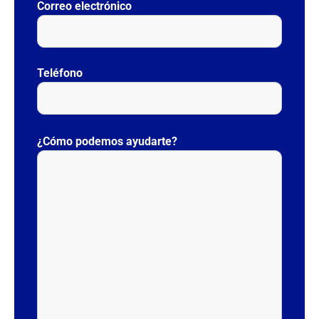
Correo electrónico
Teléfono
P
o
¿Cómo podemos ayudarte?
r
f
a
v
o
r
,
d
e
j