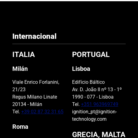
a
m
p
o
Internacional
v
a
c
ITALIA
PORTUGAL
í
o
Milán
Lisboa
.
Viale Enrico Forlanini,
Edifício Báltico
21/23
Av. D. João II nº 13 - 1º
Regus Milano Linate
1990 - 077 - Lisboa
20134 - Milán
Tel.
+351 963969749
Tel.
+39 02 87 32 31 65
ignition_pt@ignition-
technology.com
Roma
GRECIA, MALTA