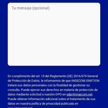
P
o
En cumplimiento del art. 13 del Reglamento (UE) 2016/679 General
de Protección de Datos, le informamos de que INGECOM IGNITION
r
tratará sus datos personales con la finalidad de gestionar su
f
consulta. Puede ejercer sus derechos en materia de protección de
a
datos mediante solicitud a nuestro DPO en
gdpr@ingecom.net
.
Puede obtener información adicional sobre el tratamiento de sus
v
datos en nuestra política de privacidad publicada en
o