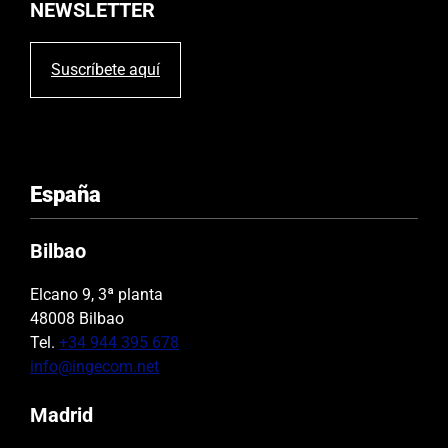
NEWSLETTER
o
.
Suscríbete aquí
España
Bilbao
Elcano 9, 3ª planta
48008 Bilbao
Tel.
+34 944 395 678
info@ingecom.net
Madrid