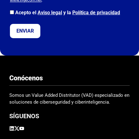
www.ingecom.net
.
r
,
Acepto el
Aviso legal
y la
Política de privacidad
d
e
j
a
e
s
t
e
Conócenos
c
a
m
Somos un Value Added Distritutor (VAD) especializado en
p
soluciones de ciberseguridad y ciberinteligencia.
o
SÍGUENOS
v
a
c
í