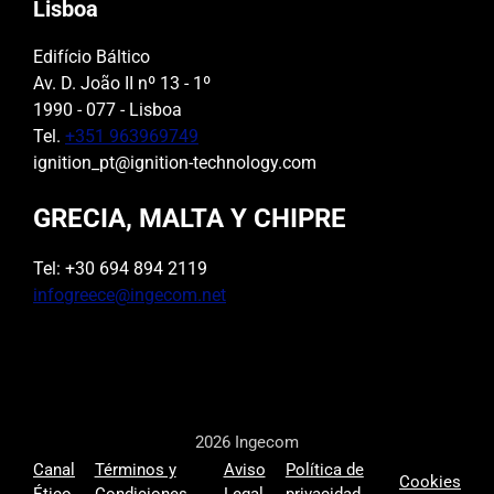
Lisboa
Edifício Báltico
Av. D. João II nº 13 - 1º
1990 - 077 - Lisboa
Tel.
+351 963969749
ignition_pt@ignition-technology.com
GRECIA, MALTA Y CHIPRE
Tel: +30 694 894 2119
infogreece@ingecom.net
2026 Ingecom
Canal
Términos y
Aviso
Política de
Cookies