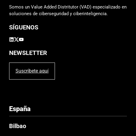
m
Somos un Value Added Distritutor (VAD) especializado en
p
soluciones de ciberseguridad y ciberinteligencia.
o
SÍGUENOS
v
a
c
í
NEWSLETTER
o
.
Suscríbete aquí
España
Bilbao