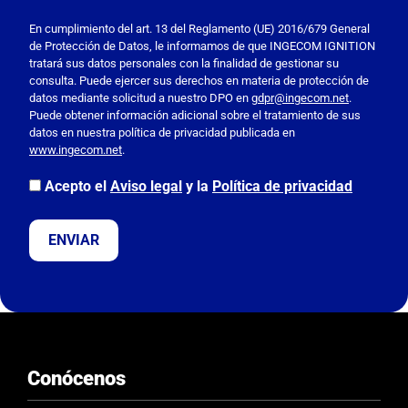
P
o
En cumplimiento del art. 13 del Reglamento (UE) 2016/679 General
de Protección de Datos, le informamos de que INGECOM IGNITION
r
tratará sus datos personales con la finalidad de gestionar su
f
consulta. Puede ejercer sus derechos en materia de protección de
a
datos mediante solicitud a nuestro DPO en
gdpr@ingecom.net
.
Puede obtener información adicional sobre el tratamiento de sus
v
datos en nuestra política de privacidad publicada en
o
www.ingecom.net
.
r
,
Acepto el
Aviso legal
y la
Política de privacidad
d
e
j
a
e
s
t
e
Conócenos
c
a