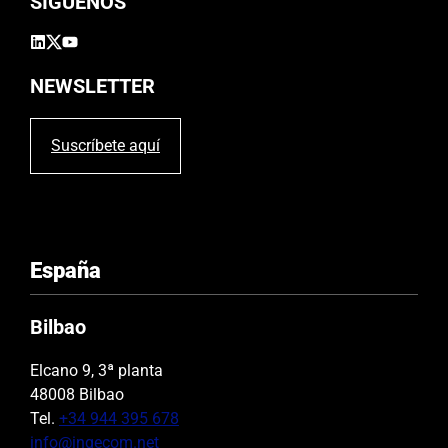
SÍGUENOS
v
a
c
í
NEWSLETTER
o
.
Suscríbete aquí
España
Bilbao
Elcano 9, 3ª planta
48008 Bilbao
Tel.
+34 944 395 678
info@ingecom.net