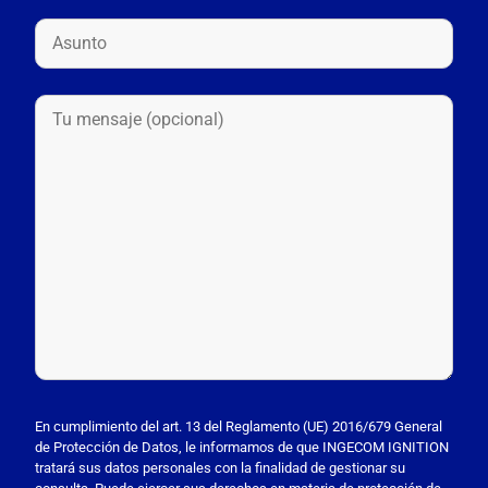
P
o
En cumplimiento del art. 13 del Reglamento (UE) 2016/679 General
de Protección de Datos, le informamos de que INGECOM IGNITION
r
tratará sus datos personales con la finalidad de gestionar su
f