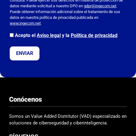
consulta. Puede ejercer sus derechos en materia de protección de
a
datos mediante solicitud a nuestro DPO en
gdpr@ingecom.net
.
Puede obtener información adicional sobre el tratamiento de sus
v
datos en nuestra política de privacidad publicada en
o
www.ingecom.net
.
r
,
Acepto el
Aviso legal
y la
Política de privacidad
d
e
j
a
e
s
t
e
Conócenos
c
a
m
Somos un Value Added Distritutor (VAD) especializado en
p
soluciones de ciberseguridad y ciberinteligencia.
o