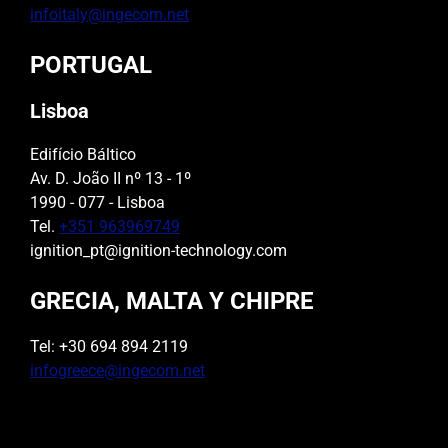
infoitaly@ingecom.net
PORTUGAL
Lisboa
Edifício Báltico
Av. D. João II nº 13 - 1º
1990 - 077 - Lisboa
Tel.
+351 963969749
ignition_pt@ignition-technology.com
GRECIA, MALTA Y CHIPRE
Tel: +30 694 894 2119
infogreece@ingecom.net