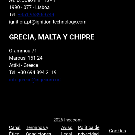
Av. D. João II nº 13 - 1º
1990 - 077 - Lisboa
Tel.
+351 963969749
ignition_pt@ignition-technology.com
GRECIA, MALTA Y CHIPRE
Grammou 71
Marousi 151 24
Attiki - Greece
Tel: +30 694 894 2119
infogreece@ingecom.net
2026 Ingecom
Canal
Términos y
Aviso
Política de
Cookies
Ético
Condiciones
Legal
privacidad